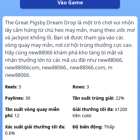
Vào Game
The Great Pigsby Dream Drop là một trò chơi vui nhộn
lấy cảm hứng từ chú heo may mắn, mang theo ước mơ
và jackpot khổng lồ. Bạn sẽ được tham gia vào các
vòng quay may mắn, nơi cơ hội trúng thưởng cực cao.
Hãy cùng new88066 khám phá kho tàng bí mật và
nhận thưởng lớn từ các mã ưu đãi như new88066,
new88066com, new88066., new88066.com, m
new88066.
Reels:
5
Rows:
3
Paylines:
30
Tần suất trúng giải:
22%
Tần suất vòng quay miễn
Giải thưởng tối đa:
x1200
phí:
12
tiền cược
Xác suất giải thưởng tối đa:
Độ biến động:
Thấp
0.6%