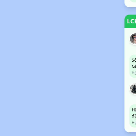
LC
Số
G
Hệ
Hã
đ
Hệ