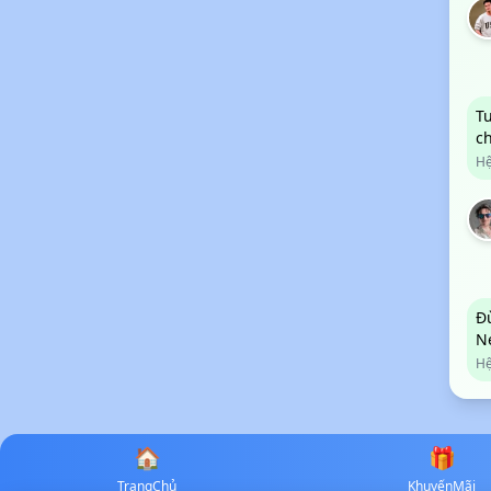
Tu
c
Hệ
Đừ
N
Hệ
🏠
🎁
TrangChủ
KhuyếnMãi