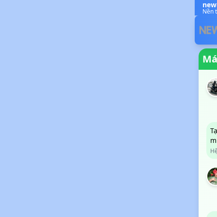
new
Nền t
Má
T
m
Hệ