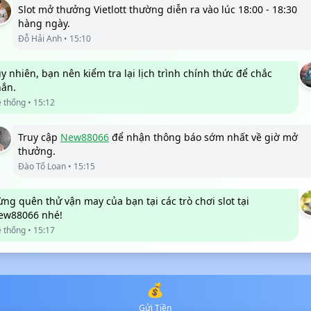
Slot mở thưởng Vietlott thường diễn ra vào lúc 18:00 - 18:30
hàng ngày.
Đỗ Hải Anh • 15:10
y nhiên, bạn nên kiểm tra lại lịch trình chính thức để chắc
hắn.
 thống • 15:12
Truy cập
New88066
để nhận thông báo sớm nhất về giờ mở
thưởng.
Đào Tố Loan • 15:15
ng quên thử vận may của bạn tại các trò chơi slot tại
ew88066 nhé!
 thống • 15:17
💰
Gửi Tiền