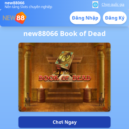
new88066
🌐
Chọn quốc gia
Nền tảng Slots chuyên nghiệp
Đăng Nhập
Đăng Ký
new88066 Book of Dead
Chơi Ngay