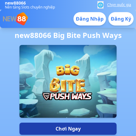
new88066
🌐
Chọn quốc gia
Nền tảng Slots chuyên nghiệp
Đăng Nhập
Đăng Ký
new88066 Big Bite Push Ways
Chơi Ngay