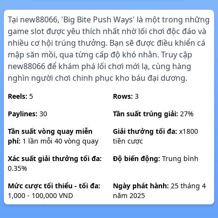
Tại new88066, 'Big Bite Push Ways' là một trong những
game slot được yêu thích nhất nhờ lối chơi độc đáo và
nhiều cơ hội trúng thưởng. Bạn sẽ được điều khiển cá
mập săn mồi, qua từng cấp độ khó nhằn. Truy cập
new88066 để khám phá lối chơi mới lạ, cùng hàng
nghìn người chơi chinh phục kho báu đại dương.
Reels:
5
Rows:
3
Paylines:
30
Tần suất trúng giải:
27%
Tần suất vòng quay miễn
Giải thưởng tối đa:
x1800
phí:
1 lần mỗi 40 vòng quay
tiền cược
Xác suất giải thưởng tối đa:
Độ biến động:
Trung bình
0.35%
Mức cược tối thiểu - tối đa:
Ngày phát hành:
25 tháng 4
1,000 - 100,000 VND
năm 2025