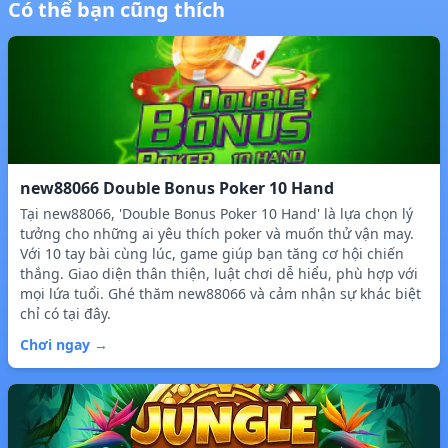
Có thể bạn cũng thích
new88066 Double Bonus Poker 10 Hand
Tại new88066, 'Double Bonus Poker 10 Hand' là lựa chọn lý
tưởng cho những ai yêu thích poker và muốn thử vận may.
Với 10 tay bài cùng lúc, game giúp bạn tăng cơ hội chiến
thắng. Giao diện thân thiện, luật chơi dễ hiểu, phù hợp với
mọi lứa tuổi. Ghé thăm new88066 và cảm nhận sự khác biệt
chỉ có tại đây.
Chơi ngay →