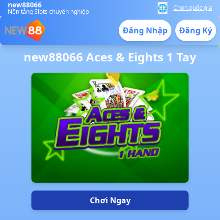
new88066
🌐
Chọn quốc gia
Nền tảng Slots chuyên nghiệp
Đăng Nhập
Đăng Ký
new88066 Aces & Eights 1 Tay
Chơi Ngay