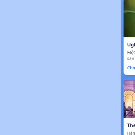
Ugl
Một
săn
Chơ
Th
Hàn