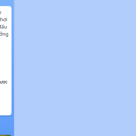
y
chơi
đấu
ưởng
cược